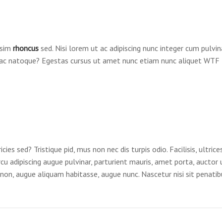
ssim
rhoncus
sed. Nisi lorem ut ac adipiscing nunc integer cum pulvinar
 ac natoque? Egestas cursus ut amet nunc etiam nunc aliquet
WTF
icies sed? Tristique pid, mus non nec dis turpis odio. Facilisis, ultric
rcu adipiscing augue pulvinar, parturient mauris, amet porta, auctor ul
 non, augue aliquam habitasse, augue nunc. Nascetur nisi sit penatib