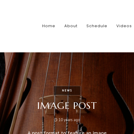
Home
About
Schedule
Videos
NEWS
IMAGE POST
10 years ago
A post format to feature an image