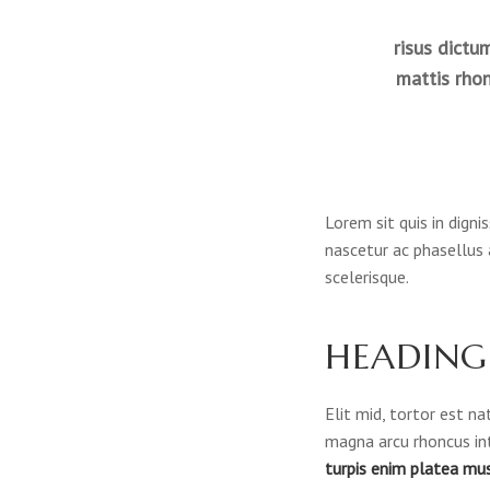
risus dictu
mattis rhon
Lorem sit quis in digni
nascetur ac phasellus
scelerisque.
HEADING
Elit mid, tortor est n
magna arcu rhoncus int
turpis enim platea mu