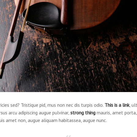
ricies sed? Tristique pid, mus non nec dis turpis odio.
This is a link
, ul
rsus arcu adipiscing augue pulvinar,
strong thing
mauris, amet porta, 
 duis amet non, augue aliquam habitassea, augue nunc.