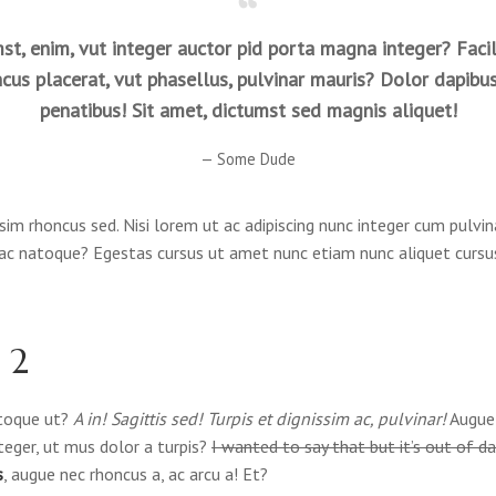
mst, enim, vut integer auctor pid porta magna integer? Facil
cus placerat, vut phasellus, pulvinar mauris? Dolor dapibu
penatibus! Sit amet, dictumst sed magnis aliquet!
Some Dude
ssim rhoncus sed. Nisi lorem ut ac adipiscing nunc integer cum pulvinar
 ac natoque? Egestas cursus ut amet nunc etiam nunc aliquet cursu
 2
atoque ut?
A in! Sagittis sed! Turpis et dignissim ac, pulvinar!
Augue 
eger, ut mus dolor a turpis?
I wanted to say that but it’s out of d
s
, augue nec rhoncus a, ac arcu a! Et?