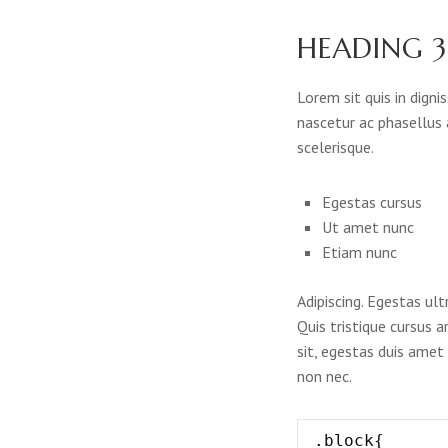
HEADING 3
Lorem sit quis in digni
nascetur ac phasellus
scelerisque.
Egestas cursus
Ut amet nunc
Etiam nunc
Adipiscing. Egestas ultr
Quis tristique cursus a
sit, egestas duis amet
non nec.
.block{
