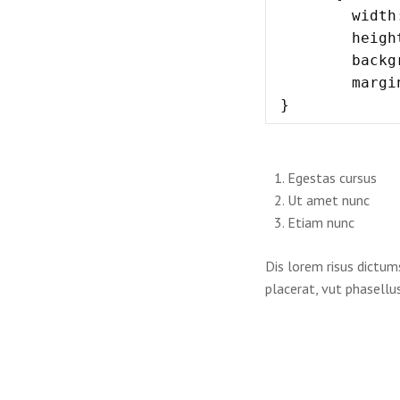
	width: 320px;

	height: 200px;

	background: #f3f3f5;

	margin: 0 0 0 0;

}
Egestas cursus
Ut amet nunc
Etiam nunc
Dis lorem risus dictum
placerat, vut phasellus