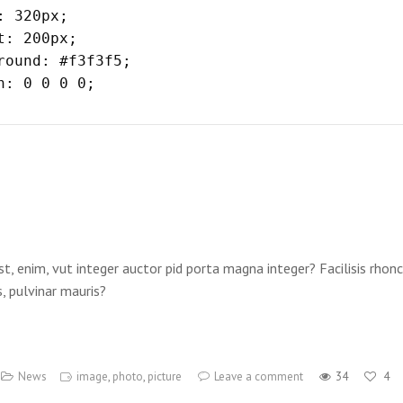
st, enim, vut integer auctor pid porta magna integer? Facilisis rho
, pulvinar mauris?
News
image
,
photo
,
picture
Leave a comment
34
4